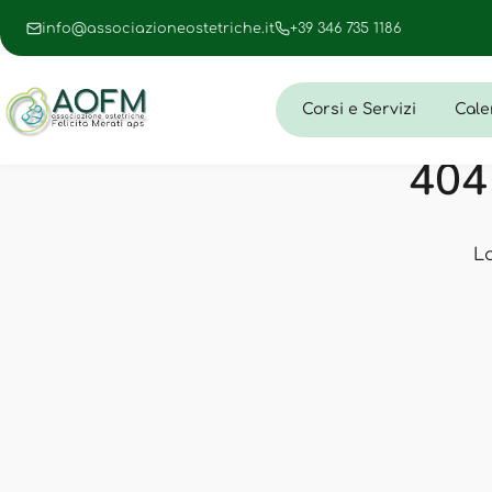
info@associazioneostetriche.it
+39 346 735 1186
Corsi e Servizi
Cale
404 
L