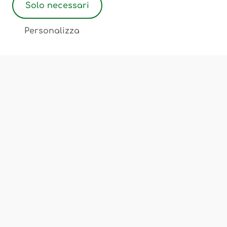
Solo necessari
2
Personalizza
Associazione Ostetriche Felicita Merati
Luogo di incontro, scambio, cultura
Chi Siamo
Corsi e Servizi
Sedi
FAQ
Privacy Policy
Cookie Policy
Termini e Condizioni
Note Legali