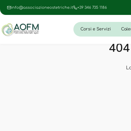
info@associazioneostetriche.it
+39 346 735 1186
Corsi e Servizi
Cale
404 
L