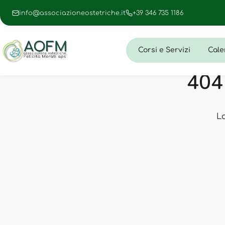
info@associazioneostetriche.it
+39 346 735 1186
Corsi e Servizi
Cale
404 
L