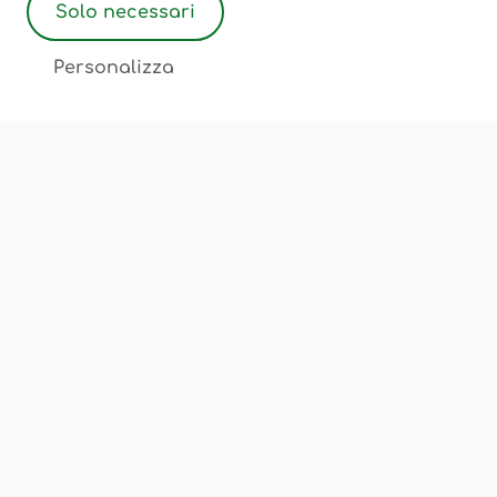
Solo necessari
2
Personalizza
Associazione Ostetriche Felicita Merati
Luogo di incontro, scambio, cultura
Chi Siamo
Corsi e Servizi
Sedi
FAQ
Privacy Policy
Cookie Policy
Termini e Condizioni
Note Legali