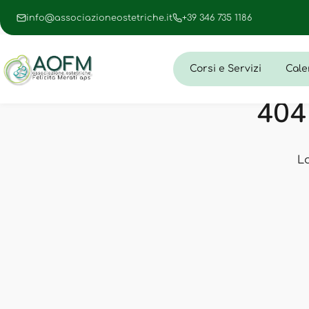
info@associazioneostetriche.it
+39 346 735 1186
Corsi e Servizi
Cale
404 
L