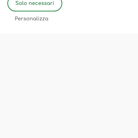
Solo necessari
2
Personalizza
Associazione Ostetriche Felicita Merati
Luogo di incontro, scambio, cultura
Chi Siamo
Corsi e Servizi
Sedi
FAQ
Privacy Policy
Cookie Policy
Termini e Condizioni
Note Legali