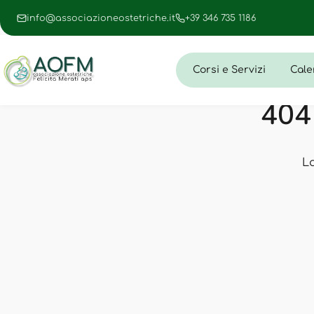
info@associazioneostetriche.it
+39 346 735 1186
Corsi e Servizi
Cale
404 
L