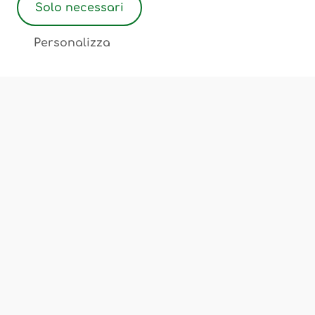
Solo necessari
2
Personalizza
Associazione Ostetriche Felicita Merati
Luogo di incontro, scambio, cultura
Chi Siamo
Corsi e Servizi
Sedi
FAQ
Privacy Policy
Cookie Policy
Termini e Condizioni
Note Legali