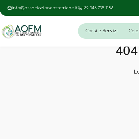
info@associazioneostetriche.it
+39 346 735 1186
Corsi e Servizi
Cale
404 
L