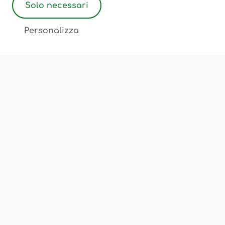
Solo necessari
2
Personalizza
Associazione Ostetriche Felicita Merati
Luogo di incontro, scambio, cultura
Chi Siamo
Corsi e Servizi
Sedi
FAQ
Privacy Policy
Cookie Policy
Termini e Condizioni
Note Legali