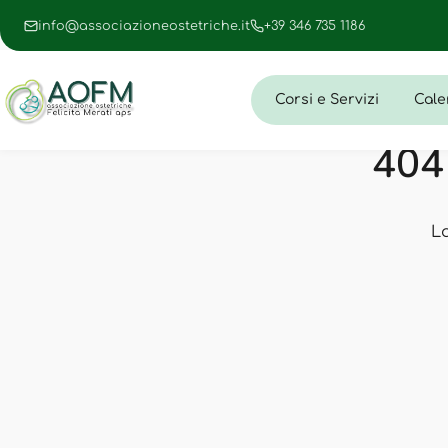
info@associazioneostetriche.it
+39 346 735 1186
Corsi e Servizi
Cale
404 
L