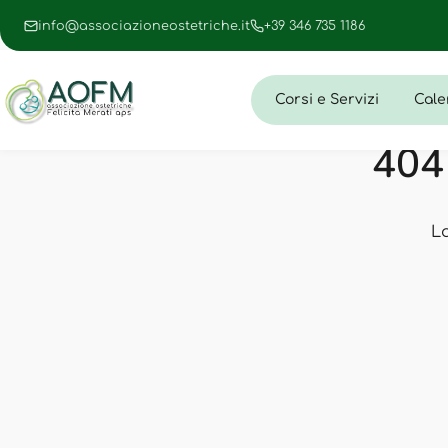
info@associazioneostetriche.it
+39 346 735 1186
Corsi e Servizi
Cale
404 
L