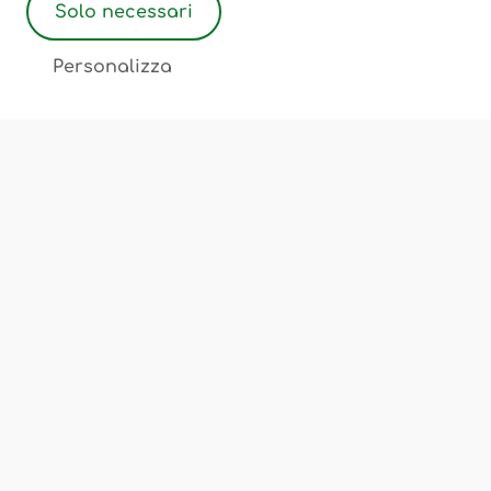
Solo necessari
2
Personalizza
Associazione Ostetriche Felicita Merati
Luogo di incontro, scambio, cultura
Chi Siamo
Corsi e Servizi
Sedi
FAQ
Privacy Policy
Cookie Policy
Termini e Condizioni
Note Legali