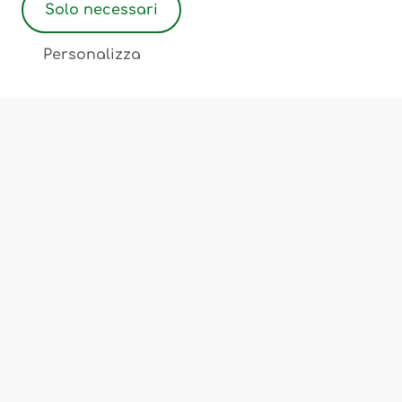
Solo necessari
2
Personalizza
Associazione Ostetriche Felicita Merati
Luogo di incontro, scambio, cultura
Chi Siamo
Corsi e Servizi
Sedi
FAQ
Privacy Policy
Cookie Policy
Termini e Condizioni
Note Legali