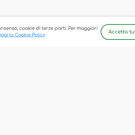
onsenso, cookie di terze parti. Per maggiori
Accetta tut
ggi la Cookie Policy
Chi Siamo
Privacy P
Corsi e Servizi
Cookie P
Sedi
Termini 
FAQ
Note Leg
Gestisci