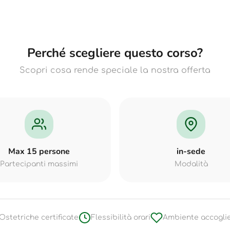
Perché scegliere questo corso?
Scopri cosa rende speciale la nostra offerta
Max 15 persone
in-sede
Partecipanti massimi
Modalità
Ostetriche certificate
Flessibilità orari
Ambiente accogli