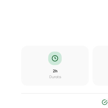
2h
Durata