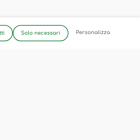
2
Personalizza
ti
Solo necessari
olicy
olicy
e Condizioni
ali
 Cookie