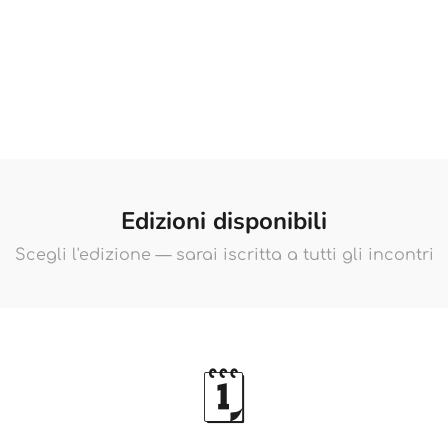
Edizioni disponibili
Scegli l'edizione — sarai iscritta a tutti gli incontri
🗓️