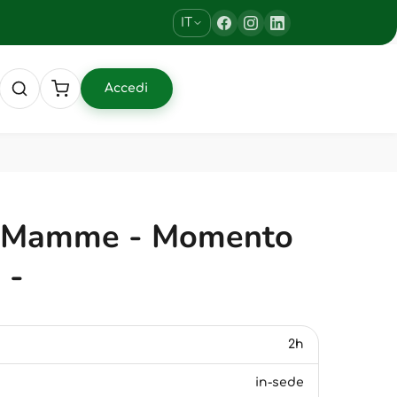
IT
Accedi
le Mamme - Momento
 -
2h
in-sede