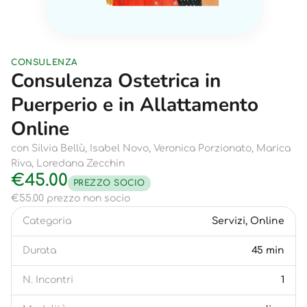
CONSULENZA
Consulenza Ostetrica in
Puerperio e in Allattamento
Online
con Silvia Bellù, Isabel Novo, Veronica Porzionato, Marica
Riva, Loredana Zecchin
€45.00
PREZZO SOCIO
€55.00 prezzo non socio
Categoria
Servizi, Online
Durata
45 min
N. Incontri
1