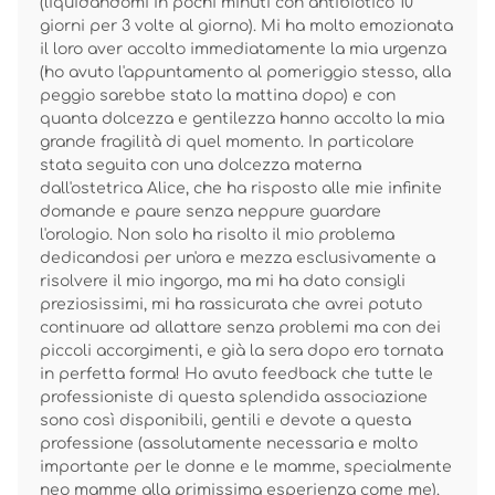
(liquidandomi in pochi minuti con antibiotico 10
giorni per 3 volte al giorno). Mi ha molto emozionata
il loro aver accolto immediatamente la mia urgenza
(ho avuto l'appuntamento al pomeriggio stesso, alla
peggio sarebbe stato la mattina dopo) e con
quanta dolcezza e gentilezza hanno accolto la mia
grande fragilità di quel momento. In particolare
stata seguita con una dolcezza materna
dall'ostetrica Alice, che ha risposto alle mie infinite
domande e paure senza neppure guardare
l'orologio. Non solo ha risolto il mio problema
dedicandosi per un'ora e mezza esclusivamente a
risolvere il mio ingorgo, ma mi ha dato consigli
preziosissimi, mi ha rassicurata che avrei potuto
continuare ad allattare senza problemi ma con dei
piccoli accorgimenti, e già la sera dopo ero tornata
in perfetta forma! Ho avuto feedback che tutte le
professioniste di questa splendida associazione
sono così disponibili, gentili e devote a questa
professione (assolutamente necessaria e molto
importante per le donne e le mamme, specialmente
neo mamme alla primissima esperienza come me).