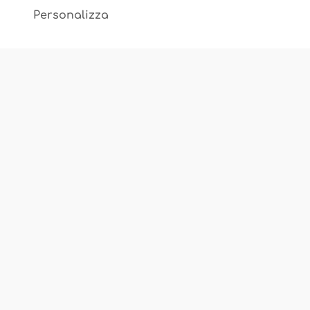
2
Personalizza
Associazione Ostetriche Felicita Merati
Luogo di incontro, scambio, cultura
Chi Siamo
Corsi e Servizi
Sedi
FAQ
Privacy Policy