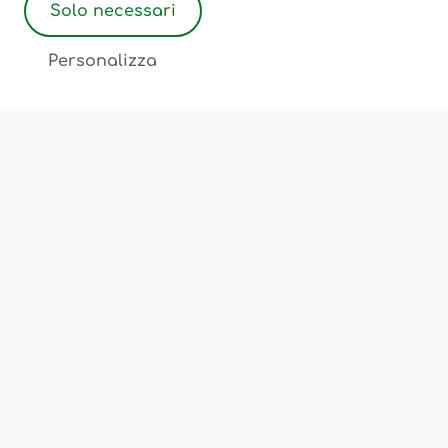
Solo necessari
2
Personalizza
Associazione Ostetriche Felicita Merati
Luogo di incontro, scambio, cultura
Chi Siamo
Corsi e Servizi
Sedi
FAQ
Privacy Policy
Cookie Policy
Termini e Condizioni
Note Legali