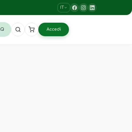
IT
AQ
Accedi