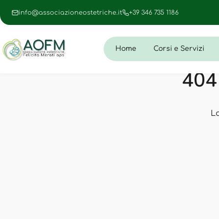
info@associazioneostetriche.it
+39 346 735 1186
Home
Corsi e Servizi
404 
L