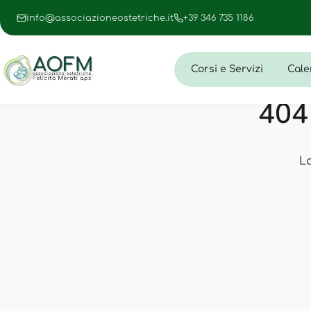
info@associazioneostetriche.it
+39 346 735 1186
Corsi e Servizi
Cale
404 
L