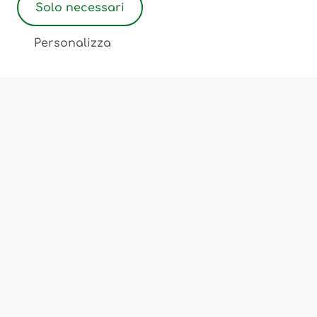
Solo necessari
2
Personalizza
Associazione Ostetriche Felicita Merati
Luogo di incontro, scambio, cultura
Chi Siamo
Corsi e Servizi
Sedi
FAQ
Privacy Policy
Cookie Policy
Termini e Condizioni
Note Legali