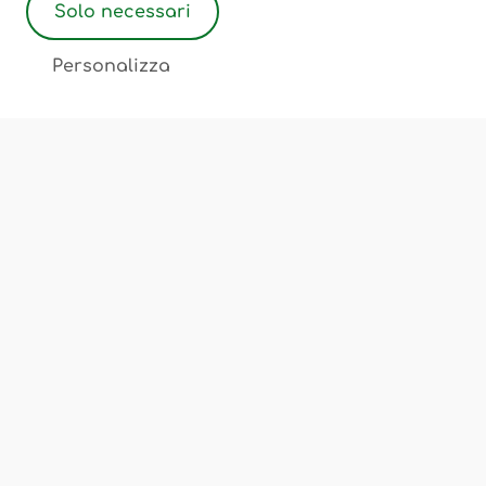
Solo necessari
2
Personalizza
Associazione Ostetriche Felicita Merati
Luogo di incontro, scambio, cultura
Chi Siamo
Corsi e Servizi
Sedi
FAQ
Privacy Policy
Cookie Policy
Termini e Condizioni
Note Legali