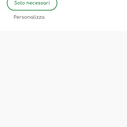
Solo necessari
2
Personalizza
Associazione Ostetriche Felicita Merati
Luogo di incontro, scambio, cultura
Chi Siamo
Corsi e Servizi
Sedi
FAQ
Privacy Policy
Cookie Policy
Termini e Condizioni
Note Legali