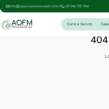
info@associazioneostetriche.it
+39 346 735 1186
Corsi e Servizi
Cale
404 
L