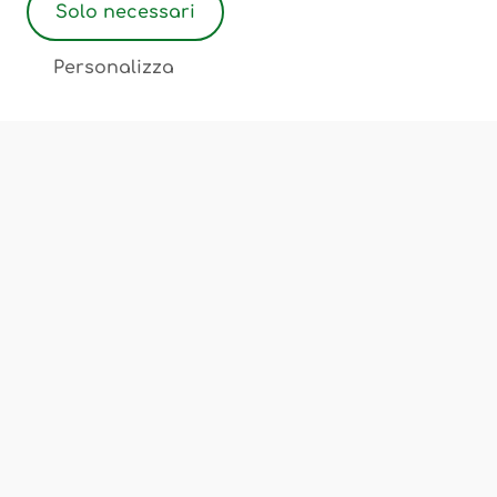
Solo necessari
2
Personalizza
Associazione Ostetriche Felicita Merati
Luogo di incontro, scambio, cultura
Chi Siamo
Corsi e Servizi
Sedi
FAQ
Privacy Policy
Cookie Policy
Termini e Condizioni
Note Legali