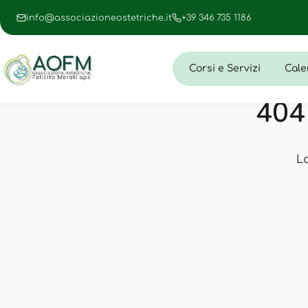
info@associazioneostetriche.it
+39 346 735 1186
Corsi e Servizi
Cale
404 
L